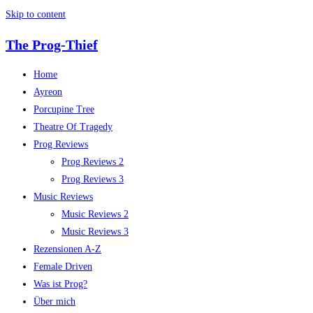
Skip to content
The Prog-Thief
Home
Ayreon
Porcupine Tree
Theatre Of Tragedy
Prog Reviews
Prog Reviews 2
Prog Reviews 3
Music Reviews
Music Reviews 2
Music Reviews 3
Rezensionen A-Z
Female Driven
Was ist Prog?
Über mich