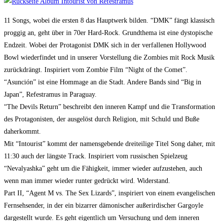
11 Songs, wobei die ersten 8 das Hauptwerk bilden. “DMK” fängt klassisch
proggig an, geht über in 70er Hard-Rock. Grundthema ist eine dystopische
Endzeit. Wobei der Protagonist DMK sich in der verfallenen Hollywood
Bowl wiederfindet und in unserer Vorstellung die Zombies mit Rock Musik
zurückdrängt. Inspiriert vom Zombie Film “Night of the Comet”.
“Asunción” ist eine Hommage an die Stadt. Andere Bands sind “Big in
Japan”, Refestramus in Paraguay.
“The Devils Return” beschreibt den inneren Kampf und die Transformation
des Protagonisten, der ausgelöst durch Religion, mit Schuld und Buße
daherkommt.
Mit “Intourist” kommt der namensgebende dreiteilige Titel Song daher, mit
11:30 auch der längste Track. Inspiriert vom russischen Spielzeug
“Nevalyashka” geht um die Fähigkeit, immer wieder aufzustehen, auch
wenn man immer wieder runter gedrückt wird. Widerstand.
Part II, “Agent M vs. The Sex Lizards”, inspiriert von einem evangelischen
Fernsehsender, in der ein bizarrer dämonischer außerirdischer Gargoyle
dargestellt wurde. Es geht eigentlich um Versuchung und dem inneren