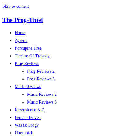
Skip to content
The Prog-Thief
Home
Ayreon
Porcupine Tree
Theatre Of Tragedy
Prog Reviews
Prog Reviews 2
Prog Reviews 3
Music Reviews
Music Reviews 2
Music Reviews 3
Rezensionen A-Z
Female Driven
Was ist Prog?
Über mich