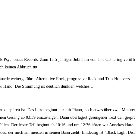
ls Psychonaut Records. Zum 12,5-jährigen Jubiläum von The Gathering veröffent
ich keinen Abbruch tut.
 wurde weitergeführt. Alternative Rock, progressive Rock und Trip-Hop versc
der Hand. Die Stimmung ist deutlich dunkler, welches…
t zu spüren ist. Das Intro beginnt nur mit Piano, nach etwas über zwei Minute
em Gesang ab 03:39 einzusteigen. Dann überlagert gesungener Text den gesproch
zufallen. Der letzte Teil beginnt ab 10:16 und um 12:36 hören wir Annekes kla
des, der mich am meisten in seinen Bann zieht. Eindeutig ist “Black Light Distr