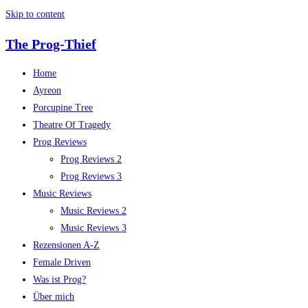
Skip to content
The Prog-Thief
Home
Ayreon
Porcupine Tree
Theatre Of Tragedy
Prog Reviews
Prog Reviews 2
Prog Reviews 3
Music Reviews
Music Reviews 2
Music Reviews 3
Rezensionen A-Z
Female Driven
Was ist Prog?
Über mich