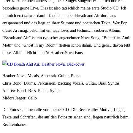
ihrer Karriere noch anders aus, mehr Singer/Songwriter und ich hörte sie
besonders gerne Live. Dies ist also tatsächlich meine erste Studio CD. Ich
tat mich erst schwer damit, fand dann aber Breath and Air durchaus
entspannend und das liegt an ihrer Stimme und poetischen Texte. Wer Pop
dieser Art mag, bekommt ein tadelloses und technisch sauberes Album.
“Breath and Air” ist ein typischer angenehmer Nova Song. “Butterflies And
Moth” und “Ghost in my Room” fließen schön dahin. Und genau davon lebt
dieses Album. Nicht nur für Heather Nova Fans.
Heather Nova: Vocals, Accoustic Guitar, Piano
Chris Bond: Drums, Percussion, Backing Vocals, Guitar, Bass, Synths
Andrew Bond: Bass, Piano, Synth
Midori Jaeger: Cello
Die Fotos stammen alle von meiner CD. Die Rechte aller Motive, Logos,
Texte und Schriften, die auf den Fotos zu sehen sind, liegen natürlich beim
Rechteinhaber.