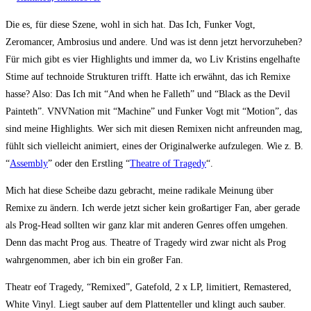
Die es, für diese Szene, wohl in sich hat. Das Ich, Funker Vogt,
Zeromancer, Ambrosius und andere. Und was ist denn jetzt hervorzuheben?
Für mich gibt es vier Highlights und immer da, wo Liv Kristins engelhafte
Stime auf technoide Strukturen trifft. Hatte ich erwähnt, das ich Remixe
hasse? Also: Das Ich mit “And when he Falleth” und “Black as the Devil
Painteth”. VNVNation mit “Machine” und Funker Vogt mit “Motion”, das
sind meine Highlights. Wer sich mit diesen Remixen nicht anfreunden mag,
fühlt sich vielleicht animiert, eines der Originalwerke aufzulegen. Wie z. B.
“
Assembly
” oder den Erstling “
Theatre of Tragedy
“.
Mich hat diese Scheibe dazu gebracht, meine radikale Meinung über
Remixe zu ändern. Ich werde jetzt sicher kein großartiger Fan, aber gerade
als Prog-Head sollten wir ganz klar mit anderen Genres offen umgehen.
Denn das macht Prog aus. Theatre of Tragedy wird zwar nicht als Prog
wahrgenommen, aber ich bin ein großer Fan.
Theatr eof Tragedy, “Remixed”, Gatefold, 2 x LP, limitiert, Remastered,
White Vinyl. Liegt sauber auf dem Plattenteller und klingt auch sauber.