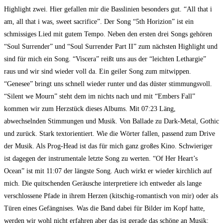
Highlight zwei. Hier gefallen mir die Basslinien besonders gut. “All that i
am, all that i was, sweet sacrifice”. Der Song “5th Horizion” ist ein
schmissiges Lied mit gutem Tempo. Neben den ersten drei Songs gehören
“Soul Surrender” und “Soul Surrender Part II” zum nächsten Highlight und
sind für mich ein Song. “Viscera” reißt uns aus der “leichten Lethargie”
raus und wir sind wieder voll da. Ein geiler Song zum mitwippen.
“Genesee” bringt uns schnell wieder runter und das düster stimmungsvoll.
“Silent we Mourn” steht dem im nichts nach und mit “Embers Fall”
kommen wir zum Herzstück dieses Albums. Mit 07:23 Läng,
abwechselnden Stimmungen und Musik. Von Ballade zu Dark-Metal, Gothic
und zurück. Stark textorientiert. Wie die Wörter fallen, passend zum Drive
der Musik. Als Prog-Head ist das für mich ganz großes Kino. Schwieriger
ist dagegen der instrumentale letzte Song zu werten. “Of Her Heart’s
Ocean” ist mit 11:07 der längste Song. Auch wirkt er wieder kirchlich auf
mich. Die quitschenden Geräusche interpretiere ich entweder als lange
verschlossene Pfade in ihrem Herzen (kitschig-romantisch von mir) oder als
Türen eines Gefängnises. Was die Band dabei für Bilder im Kopf hatte,
werden wir wohl nicht erfahren aber das ist gerade das schöne an Musik: