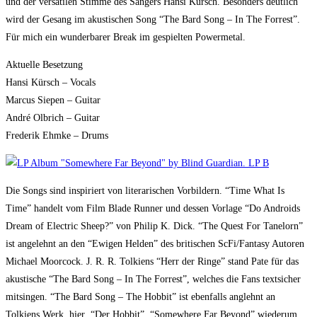
und der versatilen Stimme des Sängers Hansi Kürsch. Besonders deutlich
wird der Gesang im akustischen Song “The Bard Song – In The Forrest”.
Für mich ein wunderbarer Break im gespielten Powermetal.
Aktuelle Besetzung
Hansi Kürsch – Vocals
Marcus Siepen – Guitar
André Olbrich – Guitar
Frederik Ehmke – Drums
Die Songs sind inspiriert von literarischen Vorbildern. “Time What Is
Time” handelt vom Film Blade Runner und dessen Vorlage “Do Androids
Dream of Electric Sheep?” von Philip K. Dick. “The Quest For Tanelorn”
ist angelehnt an den “Ewigen Helden” des britischen ScFi/Fantasy Autoren
Michael Moorcock. J. R. R. Tolkiens “Herr der Ringe” stand Pate für das
akustische “The Bard Song – In The Forrest”, welches die Fans textsicher
mitsingen. “The Bard Song – The Hobbit” ist ebenfalls anglehnt an
Tolkiens Werk, hier “Der Hobbit”. “Somewhere Far Beyond” wiederum