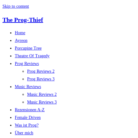
Skip to content
The Prog-Thief
Home
Ayreon
Porcupine Tree
Theatre Of Tragedy
Prog Reviews
Prog Reviews 2
Prog Reviews 3
Music Reviews
Music Reviews 2
Music Reviews 3
Rezensionen A-Z
Female Driven
Was ist Prog?
Über mich