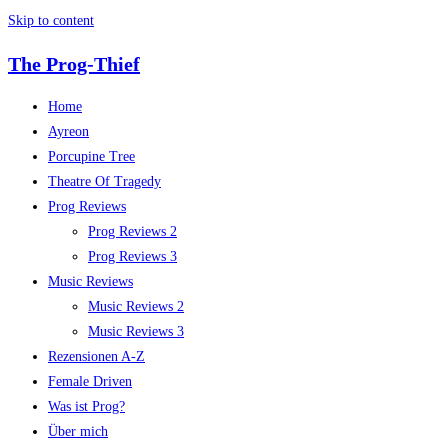
Skip to content
The Prog-Thief
Home
Ayreon
Porcupine Tree
Theatre Of Tragedy
Prog Reviews
Prog Reviews 2
Prog Reviews 3
Music Reviews
Music Reviews 2
Music Reviews 3
Rezensionen A-Z
Female Driven
Was ist Prog?
Über mich