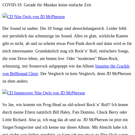
COVID-19. Gerade für Musiker keine einfache Zeit.
Der Sound ist sauber. Die 10 Songs sind abwechslungsreich. Leider fehlt
mir persönlich das schmutzige im Sound. Alles ist glatt, wirkliche Kanten
gibt es nicht, ab und zu scheint etwas Post-Punk durch und dann wird es für
mich interessanter. Grundsätzlich mag ich Rock’n’ Roll, einfachere Songs,
die vom Drive leben, am besten live. Oder “modernen” Blues-Rock,
schmutzig, mit Stonerrock aufgepeppt wie das Album
Imagine the Crackle
von Bellhound Choi
r
. Der Vergleich ist kein Vergleich, denn JD McPherson
ist eben anders.
So Jan, wie kommt ein Prog-Head zu old-school Rock’n’ Roll? Ich kenne
durch meine Eltern natürlich Bill Haley, Fats Domino, Chuck Berry oder
Little Richard. Also ja, ich mag das ab und zu. JD McPherson ist jetzt ein
Singer/Songwriter und ich kenne nur dieses Album. Mit Absicht habe ich
mir nichts von früher angehört, so kann ich nur etwas zu Nite Owls sagen.