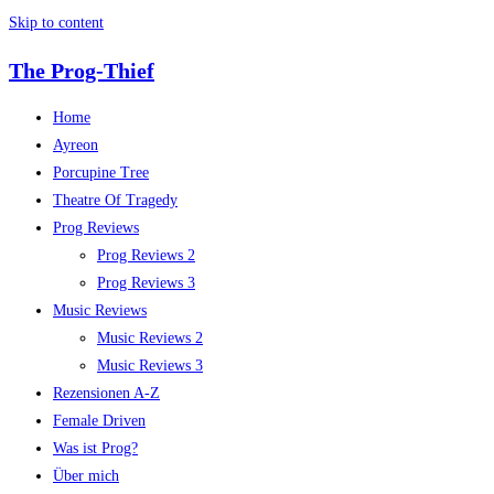
Skip to content
The Prog-Thief
Home
Ayreon
Porcupine Tree
Theatre Of Tragedy
Prog Reviews
Prog Reviews 2
Prog Reviews 3
Music Reviews
Music Reviews 2
Music Reviews 3
Rezensionen A-Z
Female Driven
Was ist Prog?
Über mich