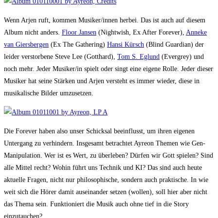
Wenn Arjen ruft, kommen Musiker/innen herbei. Das ist auch auf diesem
Album nicht anders.
Floor Jansen
(Nightwish, Ex After Forever),
Anneke
van Giersbergen
(Ex The Gathering)
Hansi Kürsch
(Blind Guardian) der
leider verstorbene Steve Lee (Gotthard),
Tom S. Eglund
(Evergrey) und
noch mehr. Jeder Musiker/in spielt oder singt eine eigene Rolle. Jeder dieser
Musiker hat seine Stärken und Arjen versteht es immer wieder, diese in
musikalische Bilder umzusetzen.
Die Forever haben also unser Schicksal beeinflusst, um ihren eigenen
Untergang zu verhindern. Insgesamt betrachtet Ayreon Themen wie Gen-
Manipulation. Wer ist es Wert, zu überleben? Dürfen wir Gott spielen? Sind
alle Mittel recht? Wohin führt uns Technik und KI? Das sind auch heute
aktuelle Fragen, nicht nur philosophische, sondern auch praktische. In wie
weit sich die Hörer damit auseinander setzen (wollen), soll hier aber nicht
das Thema sein. Funktioniert die Musik auch ohne tief in die Story
einzutauchen?