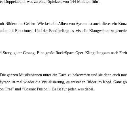
rstes Doppelabum, was zu einer Spielzeit von 144 Minuten führt.
mit Bildern ins Gehirn. Wie fast alle Alben von Ayreon ist auch dieses ein Ko
bunden mit Emotionen. Und der Band gelingt es, visuelle Klangwelten zu generie
iel Story, guter Gesang. Eine große Rock/Space Oper. Klingt langsam nach Faz
 Die ganzen Musiker/innen unter ein Dach zu bekommen und sie dann auch noch z
Ayreon ist mal wieder die Visualisierung, es entstehen Bilder im Kopf. Ganz g
on Tree” und “Cosmic Fusion”. Da ist für jeden was dabei.