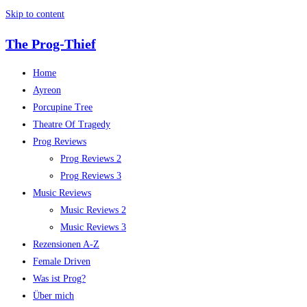
Skip to content
The Prog-Thief
Home
Ayreon
Porcupine Tree
Theatre Of Tragedy
Prog Reviews
Prog Reviews 2
Prog Reviews 3
Music Reviews
Music Reviews 2
Music Reviews 3
Rezensionen A-Z
Female Driven
Was ist Prog?
Über mich