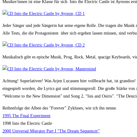
Musiker/innen ist eine Klasse für sich. Into the Electric Castle ist Ayreons e
Jeder Sänger und jede Sängerin hat seine eigene Rolle. Die tragen die Musik 
Alle Tests, die die Protagonisten über sich ergehen lassen müssen, sind ver
Musikalisch gibt es epische Musik, Prog, Rock, Metal, spacige Keyboards, v
Achtung! Superlativen! Was Arjen Lucassen hier vollbracht hat, ist grandios!
eingespielt worden, die Lyrics gut und stimmungsvoll. Die große Stärke von 
“Welcome to the New Dimension” und Song 2, “Isis and Osiris”. “The Desici
Reihenfolge der Alben des “Forever” Zykluses, wie ich ihn nenne.
1995 The Final Experiment
1998 Into the Electric Castle
2000 Universal Migrator Part I “The Dream Sequencer”