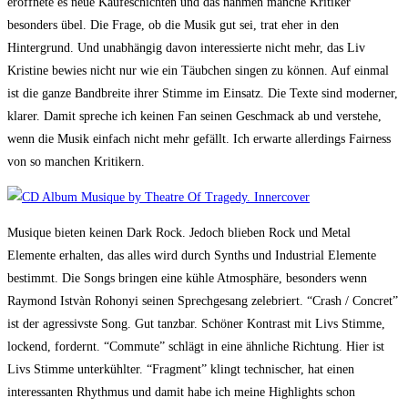
eröffnete es neue Käufeschichten und das nahmen manche Kritiker
besonders übel. Die Frage, ob die Musik gut sei, trat eher in den
Hintergrund. Und unabhängig davon interessierte nicht mehr, das Liv
Kristine bewies nicht nur wie ein Täubchen singen zu können. Auf einmal
ist die ganze Bandbreite ihrer Stimme im Einsatz. Die Texte sind moderner,
klarer. Damit spreche ich keinen Fan seinen Geschmack ab und verstehe,
wenn die Musik einfach nicht mehr gefällt. Ich erwarte allerdings Fairness
von so manchen Kritikern.
Musique bieten keinen Dark Rock. Jedoch blieben Rock und Metal
Elemente erhalten, das alles wird durch Synths und Industrial Elemente
bestimmt. Die Songs bringen eine kühle Atmosphäre, besonders wenn
Raymond Istvàn Rohonyi seinen Sprechgesang zelebriert. “Crash / Concret”
ist der agressivste Song. Gut tanzbar. Schöner Kontrast mit Livs Stimme,
lockend, fordernt. “Commute” schlägt in eine ähnliche Richtung. Hier ist
Livs Stimme unterkühlter. “Fragment” klingt technischer, hat einen
interessanten Rhythmus und damit habe ich meine Highlights schon