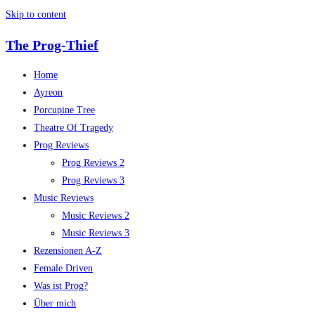
Skip to content
The Prog-Thief
Home
Ayreon
Porcupine Tree
Theatre Of Tragedy
Prog Reviews
Prog Reviews 2
Prog Reviews 3
Music Reviews
Music Reviews 2
Music Reviews 3
Rezensionen A-Z
Female Driven
Was ist Prog?
Über mich