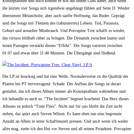
Konzeptalbum und doch kommt es wie aus einem Guss daher, auch wenn
die letzten vier Songs sich irgendwie angehängt fühlen auf Seite D. Wieder
übernimmt Melancholie, aber auch sanfte Hoffnung, das Ruder. Geprägt
sind die Songs mit Themen des (tabuisierten) Lebens. Tod, Paranoia,
Geburt und sexueller Missbrauch. Und Porcupine Tree schafft es wieder,
das virtuos bildhaft rüber zu bringen. Die Dynamik zwischen lauten und
leisen Passagen verstärkt diesen “Effekt”. Die Songs varieren zwischen
01:07 und etwas über 11:40 Minuten. Die Übergänge sind fließend.
Die LP ist knacksig und hat eine Welle. Normalerweise ist die Qualität der
Platten bei PT hervorragend. Schade. Der Aufbau der Songs ist derart
gestaltet, das ich dieses Album immer als Konzeptalbum wahrnehme und
ich behandle es auch so. “The Incident” beginnt krachend. Das Herz dieses
Albums ist jedoch “Time Flies”. Nicht nur für uns bleibt die Zeit nicht
stehen, das spürt auch Steven Wilson. Er kann eben nur eine begrenzte
Anzahl an Alben in seine Schaffenszeit pressen. Und auch wenn ich weder
alles mag, ziehe ich den Hut vor Steven und all seinen Projekten. Porcupine