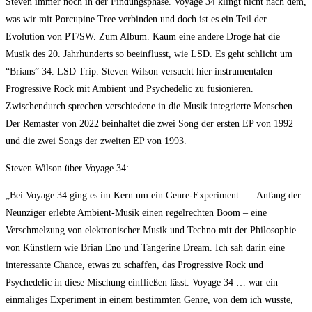
Steven immer noch in der Findungsphase. Voyage 34 klingt nicht nach dem,
was wir mit Porcupine Tree verbinden und doch ist es ein Teil der
Evolution von PT/SW. Zum Album. Kaum eine andere Droge hat die
Musik des 20. Jahrhunderts so beeinflusst, wie LSD. Es geht schlicht um
“Brians” 34. LSD Trip. Steven Wilson versucht hier instrumentalen
Progressive Rock mit Ambient und Psychedelic zu fusionieren.
Zwischendurch sprechen verschiedene in die Musik integrierte Menschen.
Der Remaster von 2022 beinhaltet die zwei Song der ersten EP von 1992
und die zwei Songs der zweiten EP von 1993.
Steven Wilson über Voyage 34:
„Bei Voyage 34 ging es im Kern um ein Genre-Experiment. … Anfang der
Neunziger erlebte Ambient-Musik einen regelrechten Boom – eine
Verschmelzung von elektronischer Musik und Techno mit der Philosophie
von Künstlern wie Brian Eno und Tangerine Dream. Ich sah darin eine
interessante Chance, etwas zu schaffen, das Progressive Rock und
Psychedelic in diese Mischung einfließen lässt. Voyage 34 … war ein
einmaliges Experiment in einem bestimmten Genre, von dem ich wusste,