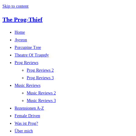
Skip to content
The Prog-Thief
Home
Ayreon
Porcupine Tree
Theatre Of Tragedy
Prog Reviews
Prog Reviews 2
Prog Reviews 3
Music Reviews
Music Reviews 2
Music Reviews 3
Rezensionen A-Z
Female Driven
Was ist Prog?
Über mich