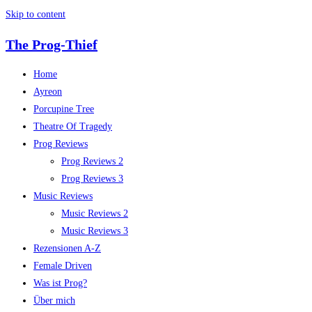
Skip to content
The Prog-Thief
Home
Ayreon
Porcupine Tree
Theatre Of Tragedy
Prog Reviews
Prog Reviews 2
Prog Reviews 3
Music Reviews
Music Reviews 2
Music Reviews 3
Rezensionen A-Z
Female Driven
Was ist Prog?
Über mich