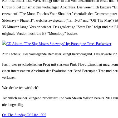
Kontrast bildet. Das Werk schlägt über in den von elektronischen Beats un
Circus bildet zunächst den vorläufigen Abschluss. Das wesentlich kürzere “D
ersetzt auf “The Moon Touches Your Shoulder” ebenfalls den Drumcomputer. E
Sideways – Phase II”, welches zweigeteilt (“Is…Not” und “Off The Map”) is
35 Minuten lange Version wieder. Das großartige “Stars Die” folgt und die
originale Version noch die EP “Moonloop” besitze.
Zur Technik. Der vorliegende Remaster klingt hervorragend. Das erwarte ich
Fazit: wer psychedelischen Prog mit starkem Pink Floyd Einschlag mag, komm
einen interessanten Abschnitt der Evolution der Band Porcupine Tree und der
verlassen.
Was denke ich wirklich?
Technisch sauber klingend produziert und von Steven Wilson bereits 2011 rem
nie langweilig.
On The Sunday Of Life 1992