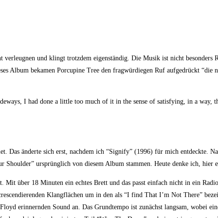
ht verleugnen und klingt trotzdem eigenständig. Die Musik ist nicht besonder
ieses Album bekamen Porcupine Tree den fragwürdiegen Ruf aufgedrückt “die n
ideways, I had done a little too much of it in the sense of satisfying, in a way,
et. Das änderte sich erst, nachdem ich “Signify” (1996) für mich entdeckte. Na
r Shoulder” ursprünglich von diesem Album stammen. Heute denke ich, hier e
it über 18 Minuten ein echtes Brett und das passt einfach nicht in ein Radio. 
 crescendierenden Klangflächen um in den als “I find That I’m Not There” bez
Floyd erinnernden Sound an. Das Grundtempo ist zunächst langsam, wobei eine