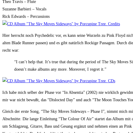
Theo Travis – Flute
Suzanne Barbieri – Vocals
Rick Edwards – Percussions
Hier herrscht noch Psychedelic vor, es kann seine Wurzeln zu Pink Floyd nic
alten Blade Runner passen) und es gibt natürlich Rockige Passagen. Durch d
recht war:
“I can’t help that. It’s true that during the period of The Sky Moves S
doesn’t make albums any more. Moreover, I regret it.”
Ich habe mich selber der Phase vor “In Absentia” (2002) nie wirklich gewidm
mir war nicht bewußt, das “Dislocted Day” und auch “The Moon Touches You
Gleich der erste Song, “The Sky Moves Sideways – Phase I”, nimmt mich mit. M
Abschnitte. Die lange Einleitung “The Colour Of Air” startet das Album mit
um Schlagzeug, Gitarre, Bass und Gesang ergänzt und nehmen einen an Pink 