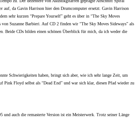
empo zu. Der dezentere von Akustikgitarren geprägte Abschnitt Spiral
ter auf, da Gavin Harrison hier den Drumcomputer ersetzt. Gavin Harrison
 dem sehr kurzen “Prepare Yourself” geht es über in “The Sky Moves
ls von Suzanne Barbieri. Auf CD 2 finden wir “The Sky Moves Sideways” als
n. Beide CDs bilden einen schönen Überblick für mich, da ich weder die
te Schwierigkeiten haben, bringt sich aber, wie ich sehr lange Zeit, um
f Pink Floyd selbst als “Dead End” und war sich klar, diesen Pfad wieder zu
 und auch die remasterte Version ist ein Meisterwerk. Trotz seiner Länge