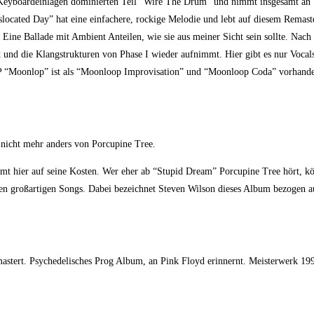
d Keyboardeinlagen dominierten Teil “Wire The Drum” und nimmt insgesamt an T
islocated Day” hat eine einfachere, rockige Melodie und lebt auf diesem Remas
ine Ballade mit Ambient Anteilen, wie sie aus meiner Sicht sein sollte. Nach
t und die Klangstrukturen von Phase I wieder aufnimmt. Hier gibt es nur Voca
 EP “Moonlop” ist als “Moonloop Improvisation” und “Moonloop Coda” vorhande
 nicht mehr anders von Porcupine Tree.
t hier auf seine Kosten. Wer eher ab “Stupid Dream” Porcupine Tree hört, könn
en großartigen Songs. Dabei bezeichnet Steven Wilson dieses Album bezogen au
astert. Psychedelisches Prog Album, an Pink Floyd erinnernt. Meisterwerk 1995